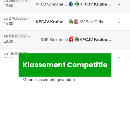
zo 20/09/2026 -
KFCJ Schoonaarde A
KFCJV Kruibeke A
-
15:00
zo 27/09/2026 -
KFCJV Kruibeke A
KV Sint-Gillis
-
15:00
za 03/10/2026 -
KSK Kieldrecht
KFCJV Kruibeke A
-
19:30
za 10/10/2026 -
KFCJV Kruibeke A
KFC Vrasene
-
20:00
Klassement Competitie
za 17/10/2026 -
KVKS Melsele A
KFCJV Kruibeke A
-
19:30
Geen klassement gevonden.
zo 25/10/2026 -
SKL Doorslaar A
KFCJV Kruibeke A
-
15:00
zo 01/11/2026 -
KFCJV Kruibeke A
KFC Eksaarde
-
15:00
za 07/11/2026 -
SV Blauw Wit Temse A
KFCJV Kruibeke A
-
20:30