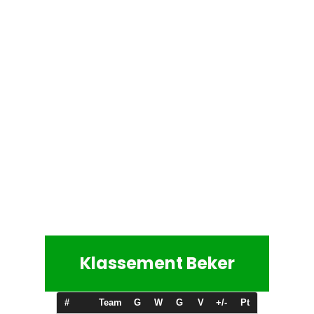
zo 15/11/2026 -
KFCJV Kruibeke A
KVK Robur Hamme-Moerzeke
-
15:00
zo 22/11/2026 -
KFC Heikant Zele A
KFCJV Kruibeke A
-
14:30
zo 29/11/2026 -
KFCJV Kruibeke A
K Sp Waasmunster
-
15:00
zo 06/12/2026 -
SV Zaffelare
KFCJV Kruibeke A
-
14:30
za 12/12/2026 -
KFCJV Kruibeke A
KVKS Melsele A
-
19:30
zo 10/01/2027 -
KV Sint-Gillis
KFCJV Kruibeke A
-
14:30
Klassement Beker
zo 17/01/2027 -
KFCJV Kruibeke A
SV Blauw Wit Temse A
-
15:00
#
Team
G
W
G
V
+/-
Pt