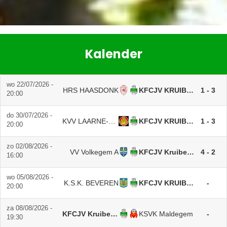
Kalender
wo 22/07/2026 -
HRS HAASDONK
KFCJV KRUIBEKE
1 - 3
20:00
do 30/07/2026 -
KVV LAARNE-KALKEN
KFCJV KRUIBEKE
1 - 3
20:00
zo 02/08/2026 -
VV Volkegem A
KFCJV Kruibeke A
4 - 2
16:00
wo 05/08/2026 -
K.S.K. BEVEREN
KFCJV KRUIBEKE
-
20:00
za 08/08/2026 -
KFCJV Kruibeke A
KSVK Maldegem
-
19:30