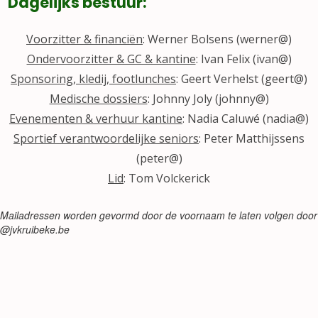
Dagelijks bestuur:
Voorzitter & financiën
: Werner Bolsens (werner@)
Ondervoorzitter & GC & kantine
: Ivan Felix (ivan@)
Sponsoring, kledij, footlunches
: Geert Verhelst (geert@)
Medische dossiers
: Johnny Joly (johnny@)
Evenementen & verhuur kantine
: Nadia Caluwé (nadia@)
Sportief verantwoordelijke seniors
: Peter Matthijssens
(peter@)
Lid
: Tom Volckerick
Mailadressen worden gevormd door de voornaam te laten volgen door
@jvkruibeke.be