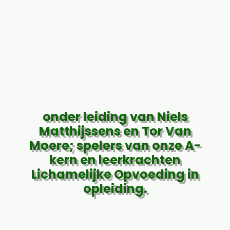
onder leiding van Niels
Matthijssens en Tor Van
Moere; spelers van onze A-
kern en leerkrachten
Lichamelijke Opvoeding in
opleiding.